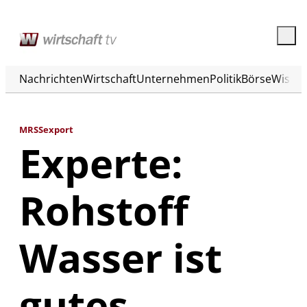
Nachrichten
Wirtschaft
Unternehmen
Politik
Börse
Wisse
MRSSexport
Experte:
Rohstoff
Wasser ist
gutes