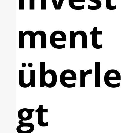
ment
überle
gt