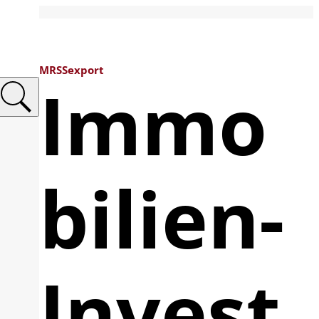
MRSSexport
Immo
bilien-
Invest