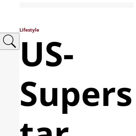
Lifestyle
US-
Supers
tar