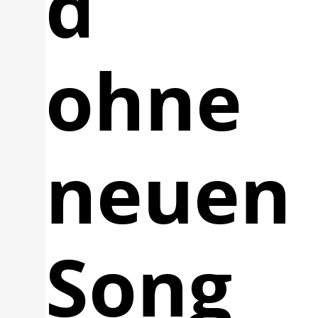
d
ohne
neuen
Song