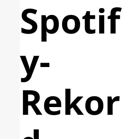
Spotif
y-
Rekor