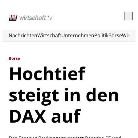
Nachrichten
Wirtschaft
Unternehmen
Politik
Börse
Wisse
Börse
Hochtief
steigt in den
DAX auf