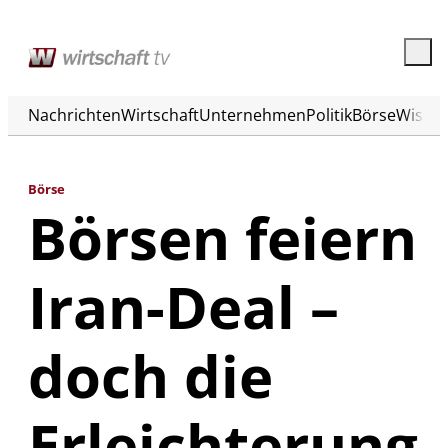
Nachrichten
Wirtschaft
Unternehmen
Politik
Börse
Wisse
Börse
Börsen feiern
Iran-Deal –
doch die
Erleichterung