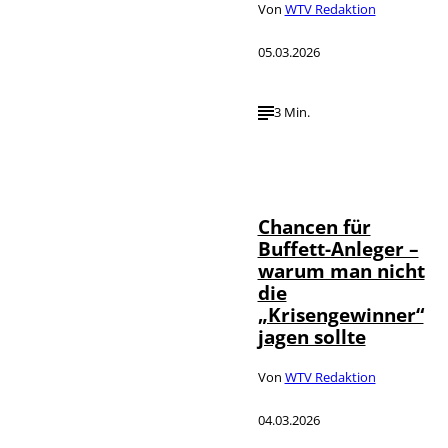
Von
WTV Redaktion
05.03.2026
3 Min.
IMAGO / ZUMA
Press Wire,
©
wirtschaft tv,
Annalena
Haslinger
Chancen für
Buffett-Anleger –
warum man nicht
die
„Krisengewinner“
jagen sollte
Von
WTV Redaktion
04.03.2026