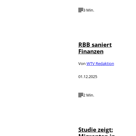
3 Min.
IMAGO /
©
Schöning
RBB saniert
Finanzen
Von
WTV Redaktion
01.12.2025
2 Min.
Studie zeigt: