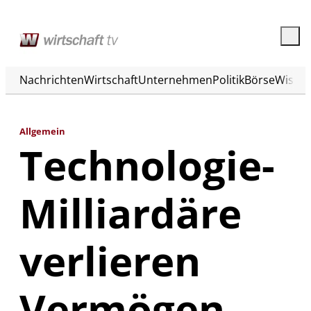
Nachrichten
Wirtschaft
Unternehmen
Politik
Börse
Wisse
Allgemein
Technologie-
Milliardäre
verlieren
Vermögen