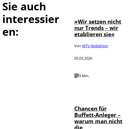
Sie auch
©
Farouk Hamada
interessier
»Wir setzen nicht
nur Trends – wir
en:
etablieren sie«
Von
WTV Redaktion
05.03.2026
3 Min.
IMAGO / ZUMA
Press Wire,
©
wirtschaft tv,
Annalena
Haslinger
Chancen für
Buffett-Anleger –
warum man nicht
die