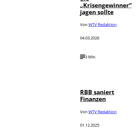
„Krisengewinner“
jagen sollte
Von
WTV Redaktion
04.03.2026
3 Min.
IMAGO /
©
Schöning
RBB saniert
Finanzen
Von
WTV Redaktion
01.12.2025