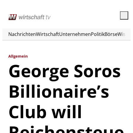
Nachrichten
Wirtschaft
Unternehmen
Politik
Börse
Wisse
Allgemein
George Soros
Billionaire’s
Club will
Reichensteue