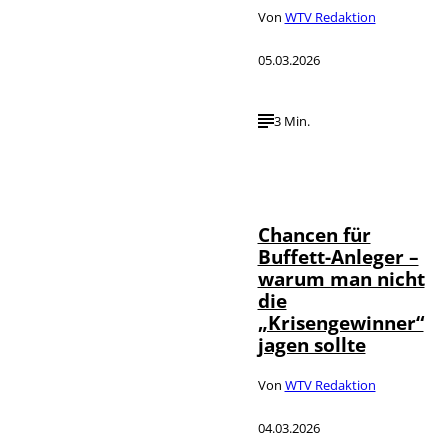
Von
WTV Redaktion
05.03.2026
3 Min.
IMAGO / ZUMA
Press Wire,
©
wirtschaft tv,
Annalena
Haslinger
Chancen für
Buffett-Anleger –
warum man nicht
die
„Krisengewinner“
jagen sollte
Von
WTV Redaktion
04.03.2026