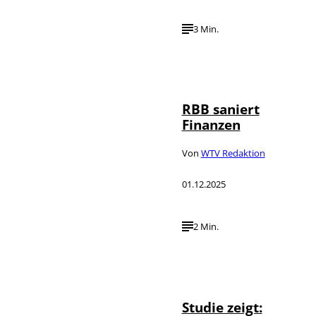
3 Min.
IMAGO /
©
Schöning
RBB saniert
Finanzen
Von
WTV Redaktion
01.12.2025
2 Min.
Studie zeigt: