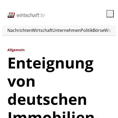
Nachrichten
Wirtschaft
Unternehmen
Politik
Börse
Wisse
Allgemein
Enteignung
von
deutschen
Immobilien-