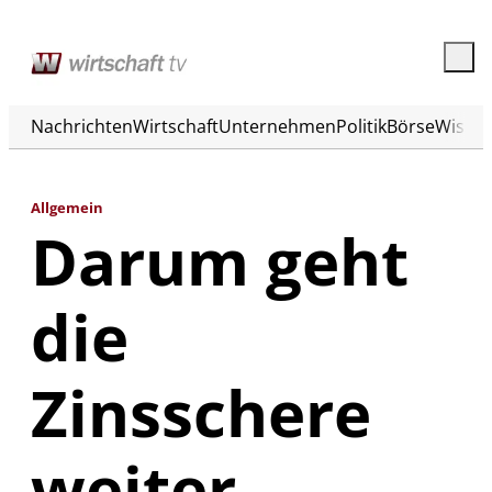
Nachrichten
Wirtschaft
Unternehmen
Politik
Börse
Wisse
Allgemein
Darum geht
die
Zinsschere
weiter