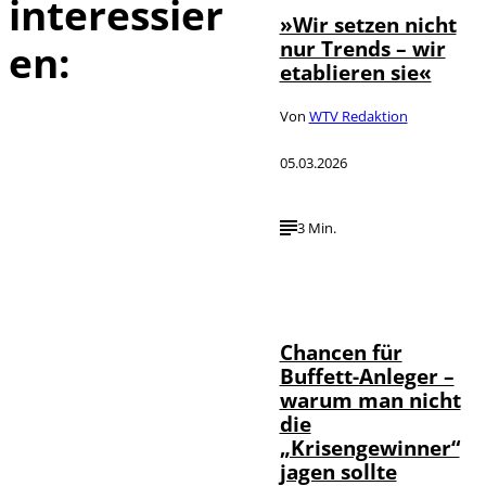
interessier
»Wir setzen nicht
nur Trends – wir
en:
etablieren sie«
Von
WTV Redaktion
05.03.2026
3 Min.
IMAGO / ZUMA
Press Wire,
©
wirtschaft tv,
Annalena
Haslinger
Chancen für
Buffett-Anleger –
warum man nicht
die
„Krisengewinner“
jagen sollte