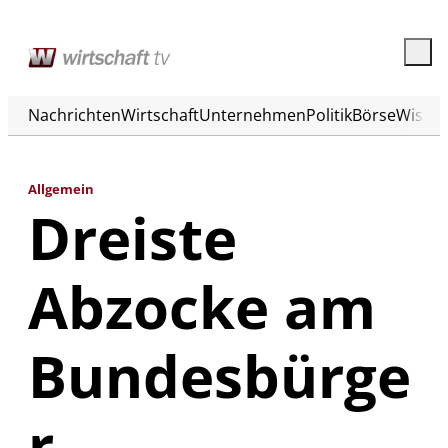
Nachrichten
Wirtschaft
Unternehmen
Politik
Börse
Wisse
Allgemein
Dreiste
Abzocke am
Bundesbürge
r