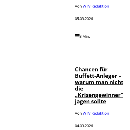
Von
WTV Redaktion
05.03.2026
3 Min.
IMAGO / ZUMA
Press Wire,
©
wirtschaft tv,
Annalena
Haslinger
Chancen für
Buffett-Anleger –
warum man nicht
die
„Krisengewinner“
jagen sollte
Von
WTV Redaktion
04.03.2026