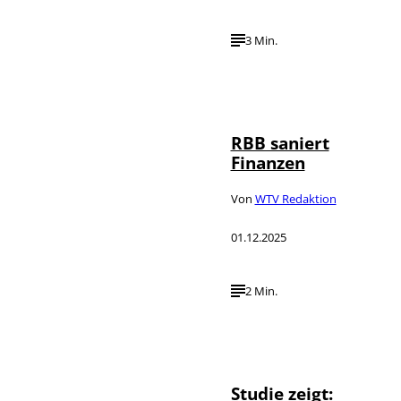
3 Min.
IMAGO /
©
Schöning
RBB saniert
Finanzen
Von
WTV Redaktion
01.12.2025
2 Min.
Studie zeigt: