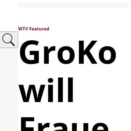
WTV Featured
GroKo
will
Fraue