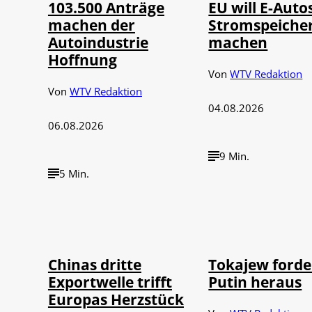
103.500 Anträge
EU will E-Auto
machen der
Stromspeiche
Autoindustrie
machen
Hoffnung
Von
WTV Redaktion
Von
WTV Redaktion
04.08.2026
06.08.2026
9 Min.
5 Min.
©
©
IMAGO / VCG
IMAGO /
Chinas dritte
Tokajew forde
Exportwelle trifft
Putin heraus
Europas Herzstück