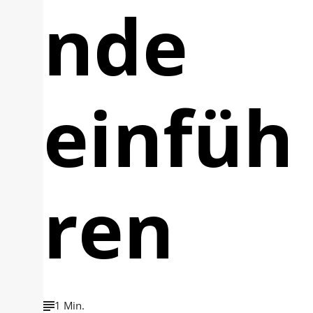
nde
einfüh
ren
1 Min.