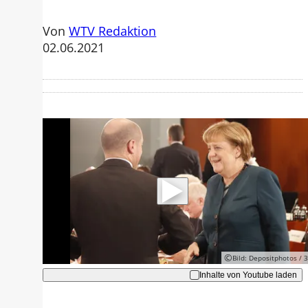
Von
WTV Redaktion
02.06.2021
Mit der Wiedergabe dieses Videos
werden Daten an Youtube übertragen.
Hinweise dazu erhalten Sie in der
Datenschutzerklärung
.
Akzeptieren
©
Bild: Depositphotos / 
Inhalte von Youtube laden