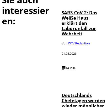
interessier
SARS-CoV-2: Das
Weiße Haus
en:
erklärt den
Laborunfall zur
Wahrheit
Von
WTV Redaktion
01.08.2026
14 Min.
Depositphotos /
©
londondeposit
Deutschlands
Chefetagen werden
wieder männlicher