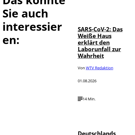
Sie auch
IMAGO / UPI
©
Photo
interessier
SARS-CoV-2: Das
Weiße Haus
en:
erklärt den
Laborunfall zur
Wahrheit
Von
WTV Redaktion
01.08.2026
14 Min.
Depositphotos /
©
londondeposit
Deutschlands