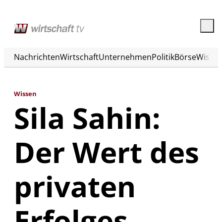
Nachrichten
Wirtschaft
Unternehmen
Politik
Börse
Wisse
Wissen
Sila Sahin:
Der Wert des
privaten
Erfolges