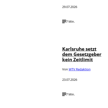
29.07.2026
7 Min.
IMAGO /
©
Political-
Moments
Karlsruhe setzt
dem Gesetzgeber
kein Zeitlimit
Von
WTV Redaktion
23.07.2026
7 Min.
IMAGO / Funke
©
Foto Service