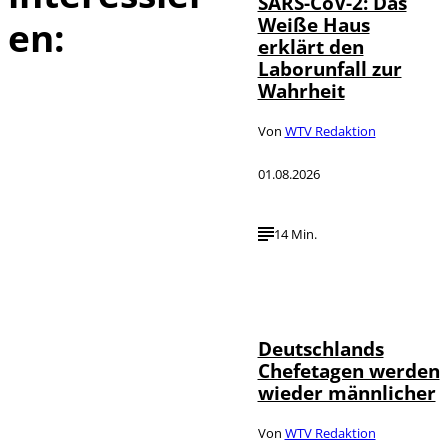
SARS-CoV-2: Das
Weiße Haus
en:
erklärt den
Laborunfall zur
Wahrheit
Von
WTV Redaktion
01.08.2026
14 Min.
Depositphotos /
©
londondeposit
Deutschlands
Chefetagen werden
wieder männlicher
Von
WTV Redaktion