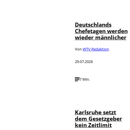
Depositphotos /
©
londondeposit
Deutschlands
Chefetagen werden
wieder männlicher
Von
WTV Redaktion
29.07.2026
7 Min.
IMAGO /
©
Political-
Moments
Karlsruhe setzt
dem Gesetzgeber
kein Zeitlimit