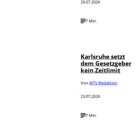
29.07.2026
7 Min.
IMAGO /
©
Political-
Moments
Karlsruhe setzt
dem Gesetzgeber
kein Zeitlimit
Von
WTV Redaktion
23.07.2026
7 Min.
IMAGO / Funke
©
Foto Service