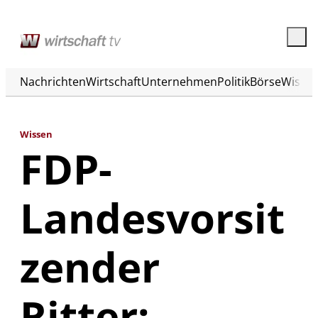
Nachrichten
Wirtschaft
Unternehmen
Politik
Börse
Wisse
Wissen
FDP-
Landesvorsit
zender
Ritter: