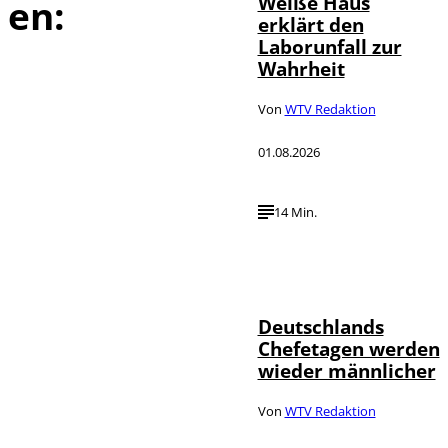
Weiße Haus
en:
erklärt den
Laborunfall zur
Wahrheit
Von
WTV Redaktion
01.08.2026
14 Min.
Depositphotos /
©
londondeposit
Deutschlands
Chefetagen werden
wieder männlicher
Von
WTV Redaktion