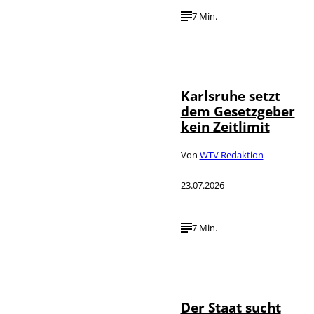
7 Min.
IMAGO /
©
Political-
Moments
Karlsruhe setzt
dem Gesetzgeber
kein Zeitlimit
Von
WTV Redaktion
23.07.2026
7 Min.
IMAGO / Funke
©
Foto Service
Der Staat sucht