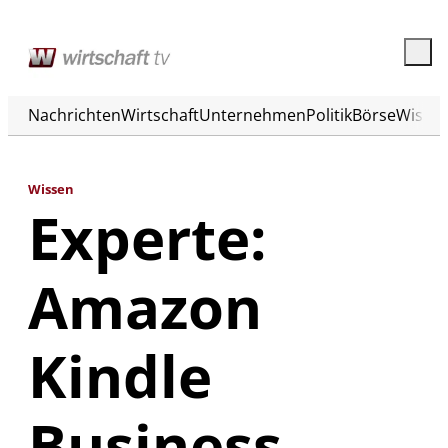
Nachrichten
Wirtschaft
Unternehmen
Politik
Börse
Wisse
Wissen
Experte:
Amazon
Kindle
Business –