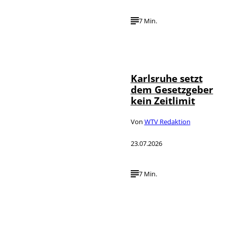
7 Min.
IMAGO /
©
Political-
Moments
Karlsruhe setzt
dem Gesetzgeber
kein Zeitlimit
Von
WTV Redaktion
23.07.2026
7 Min.
IMAGO / Funke
©
Foto Service