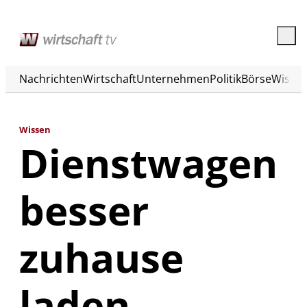
Nachrichten
Wirtschaft
Unternehmen
Politik
Börse
Wisse
Wissen
Dienstwagen
besser
zuhause
laden