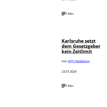
7 Min.
IMAGO /
©
Political-
Moments
Karlsruhe setzt
dem Gesetzgeber
kein Zeitlimit
Von
WTV Redaktion
23.07.2026
7 Min.
IMAGO / Funke
©
Foto Service