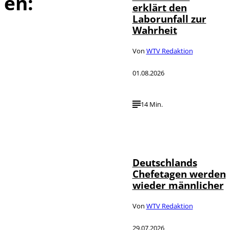
en:
erklärt den
Laborunfall zur
Wahrheit
Von
WTV Redaktion
01.08.2026
14 Min.
Depositphotos /
©
londondeposit
Deutschlands
Chefetagen werden
wieder männlicher
Von
WTV Redaktion
29.07.2026