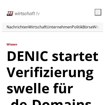
Nachrichten
Wirtschaft
Unternehmen
Politik
Börse
Wisse
Wissen
DENIC startet
Verifizierung
swelle für
.de-Domains