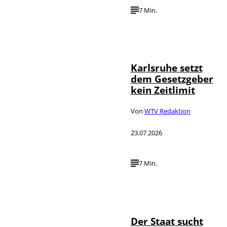
7 Min.
IMAGO /
©
Political-
Moments
Karlsruhe setzt
dem Gesetzgeber
kein Zeitlimit
Von
WTV Redaktion
23.07.2026
7 Min.
IMAGO / Funke
©
Foto Service
Der Staat sucht