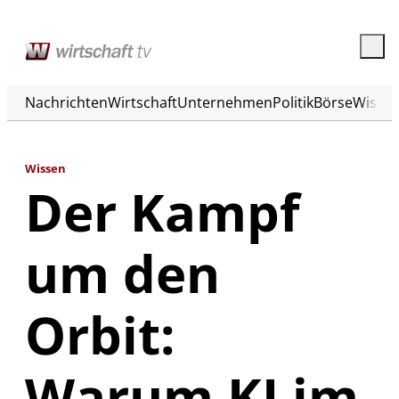
Nachrichten
Wirtschaft
Unternehmen
Politik
Börse
Wisse
Wissen
Der Kampf
um den
Orbit:
Warum KI im