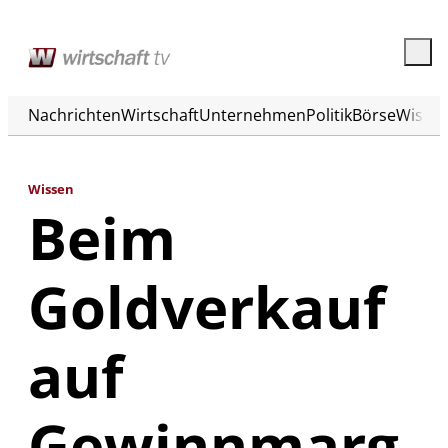
Nachrichten
Wirtschaft
Unternehmen
Politik
Börse
Wisse
Wissen
Beim
Goldverkauf
auf
Gewinnmarg