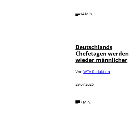
14 Min.
Depositphotos /
©
londondeposit
Deutschlands
Chefetagen werden
wieder männlicher
Von
WTV Redaktion
29.07.2026
7 Min.
IMAGO /
©
Political-
Moments