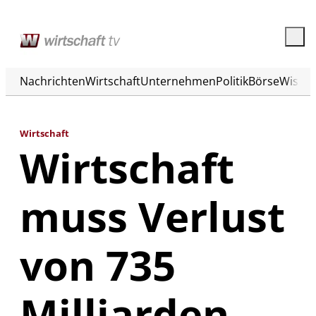
Nachrichten
Wirtschaft
Unternehmen
Politik
Börse
Wisse
Wirtschaft
Wirtschaft
muss Verlust
von 735
Milliarden