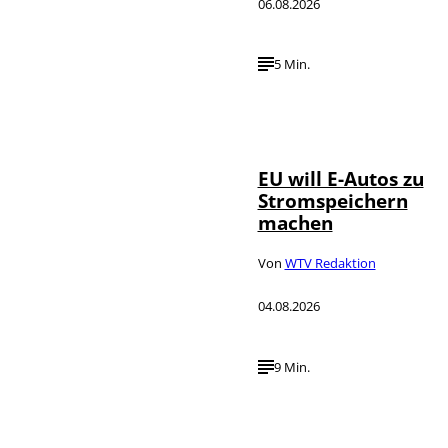
06.08.2026
5 Min.
IMAGO / Jürgen
©
Heinrich
EU will E-Autos zu
Stromspeichern
machen
Von
WTV Redaktion
04.08.2026
9 Min.
©
IMAGO / VCG