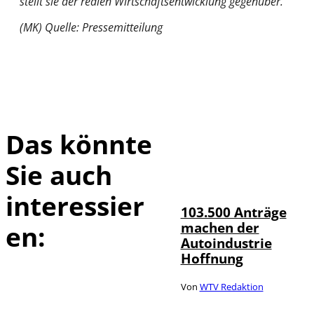
stellt sie der realen Wirtschaftsentwicklung gegenüber.
(MK) Quelle: Pressemitteilung
Das könnte
Sie auch
IMAGO / HMB-
©
Media
interessier
103.500 Anträge
machen der
en:
Autoindustrie
Hoffnung
Von
WTV Redaktion