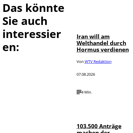
Das könnte
Sie auch
©
IMAGO / Xinhua
interessier
Iran will am
Welthandel durch
en:
Hormus verdienen
Von
WTV Redaktion
07.08.2026
4 Min.
IMAGO / HMB-
©
Media
103.500 Anträge
machen der