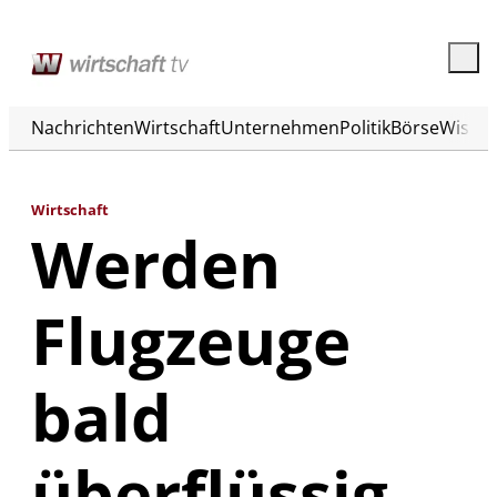
Nachrichten
Wirtschaft
Unternehmen
Politik
Börse
Wisse
Wirtschaft
Werden
Flugzeuge
bald
überflüssig