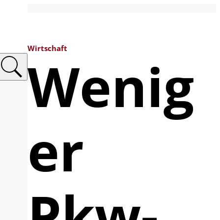
Wirtschaft
Wenig
er
Pkw-