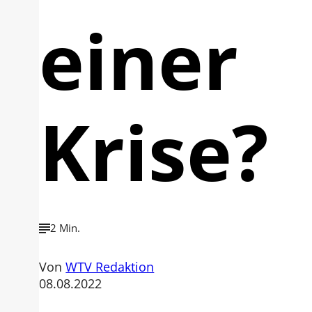
einer
Krise?
2 Min.
Von
WTV Redaktion
08.08.2022