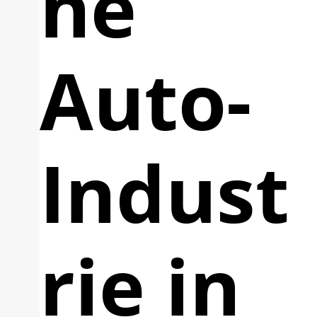
he
Auto-
Indust
rie in