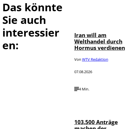
Das könnte
Sie auch
©
IMAGO / Xinhua
interessier
Iran will am
Welthandel durch
en:
Hormus verdienen
Von
WTV Redaktion
07.08.2026
4 Min.
IMAGO / HMB-
©
Media
103.500 Anträge
machen der