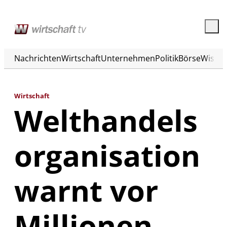
Nachrichten
Wirtschaft
Unternehmen
Politik
Börse
Wisse
Wirtschaft
Welthandels
organisation
warnt vor
Millionen