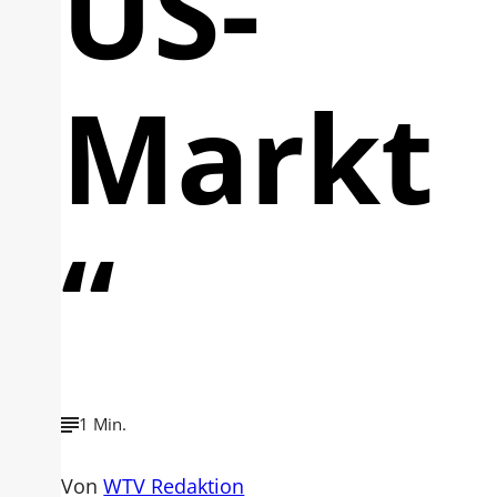
US-
Markt
“
1 Min.
Von
WTV Redaktion