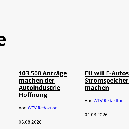
e
IMAGO / Jürgen
©
©
IMAGO / HMB-Media
Heinrich
103.500 Anträge
EU will E-Autos
machen der
Stromspeiche
Autoindustrie
machen
Hoffnung
Von
WTV Redaktion
Von
WTV Redaktion
04.08.2026
06.08.2026