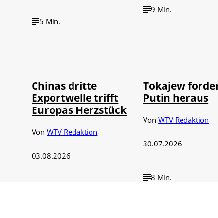
9 Min.
5 Min.
©
©
IMAGO / VCG
IMAGO / 
Chinas dritte
Tokajew forde
Exportwelle trifft
Putin heraus
Europas Herzstück
Von
WTV Redaktion
Von
WTV Redaktion
30.07.2026
03.08.2026
8 Min.
6 Min.