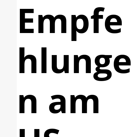
Empfe
hlunge
n am