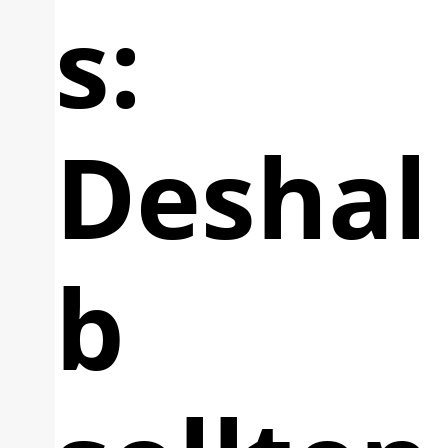
s:
Deshal
b