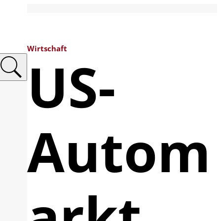
Wirtschaft
US-
Autom
arkt