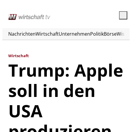
Nachrichten
Wirtschaft
Unternehmen
Politik
Börse
Wisse
Wirtschaft
Trump: Apple
soll in den
USA
produzieren