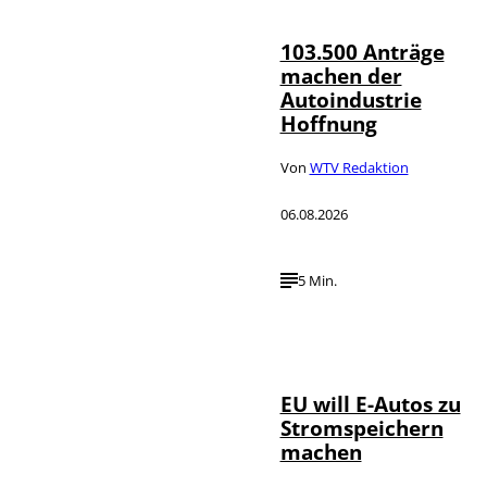
103.500 Anträge
machen der
Autoindustrie
Hoffnung
Von
WTV Redaktion
06.08.2026
5 Min.
IMAGO / Jürgen
©
Heinrich
EU will E-Autos zu
Stromspeichern
machen