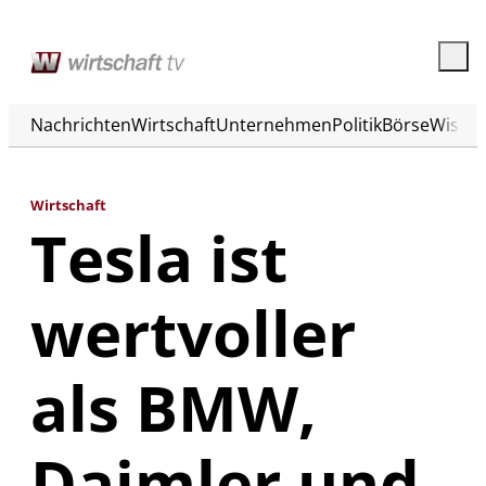
Nachrichten
Wirtschaft
Unternehmen
Politik
Börse
Wisse
Wirtschaft
Tesla ist
wertvoller
als BMW,
Daimler und