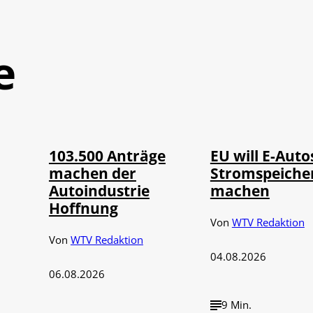
e
IMAGO / Jürgen
©
©
IMAGO / HMB-Media
Heinrich
103.500 Anträge
EU will E-Auto
machen der
Stromspeiche
Autoindustrie
machen
Hoffnung
Von
WTV Redaktion
Von
WTV Redaktion
04.08.2026
06.08.2026
9 Min.