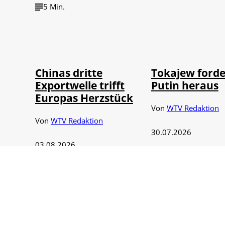
5 Min.
©
©
IMAGO / VCG
IMAGO /
Chinas dritte
Tokajew forde
Exportwelle trifft
Putin heraus
Europas Herzstück
Von
WTV Redaktion
Von
WTV Redaktion
30.07.2026
03.08.2026
8 Min.
6 Min.