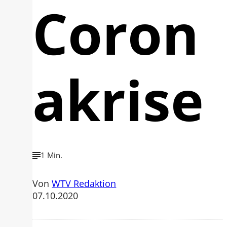
Coron
akrise
1 Min.
Von
WTV Redaktion
07.10.2020