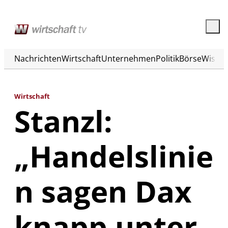
Nachrichten
Wirtschaft
Unternehmen
Politik
Börse
Wisse
Wirtschaft
Stanzl:
„Handelslinie
n sagen Dax
knapp unter