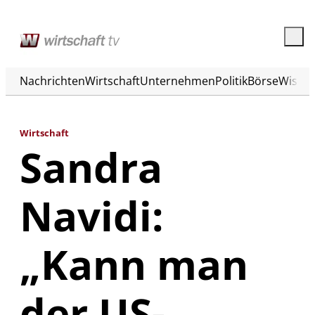
Nachrichten
Wirtschaft
Unternehmen
Politik
Börse
Wisse
Wirtschaft
Sandra
Navidi:
„Kann man
der US-