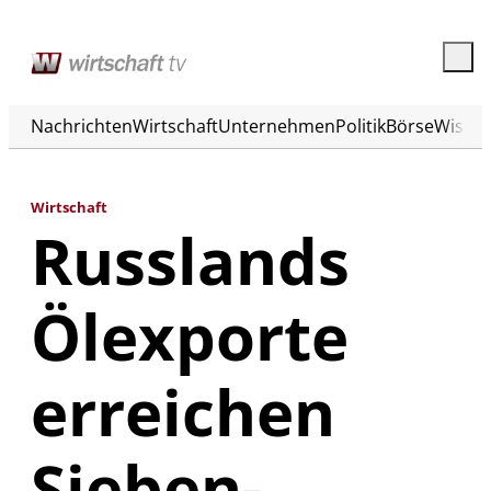
Nachrichten
Wirtschaft
Unternehmen
Politik
Börse
Wisse
Wirtschaft
Russlands
Ölexporte
erreichen
Sieben-