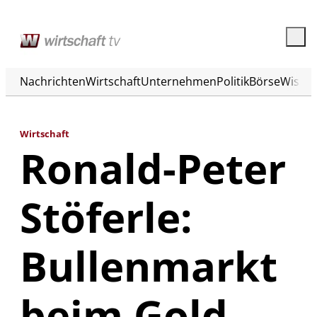
Nachrichten
Wirtschaft
Unternehmen
Politik
Börse
Wisse
Wirtschaft
Ronald-Peter
Stöferle:
Bullenmarkt
beim Gold