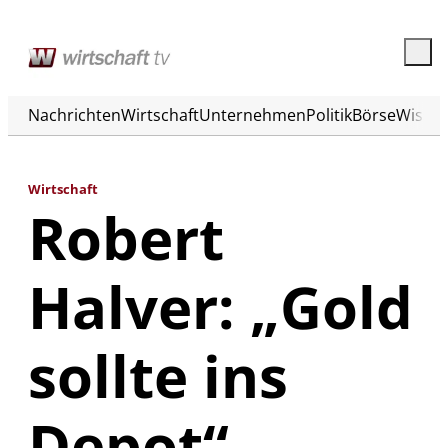
Nachrichten
Wirtschaft
Unternehmen
Politik
Börse
Wisse
Wirtschaft
Robert
Halver: „Gold
sollte ins
Depot“