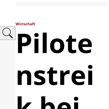
Wirtschaft
Pilote
nstrei
k bei