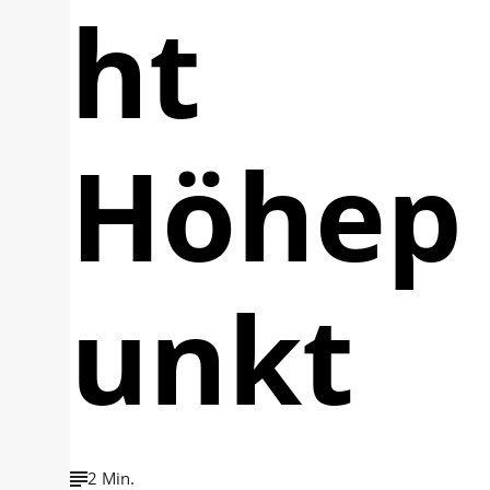
ht
Höhep
unkt
2 Min.