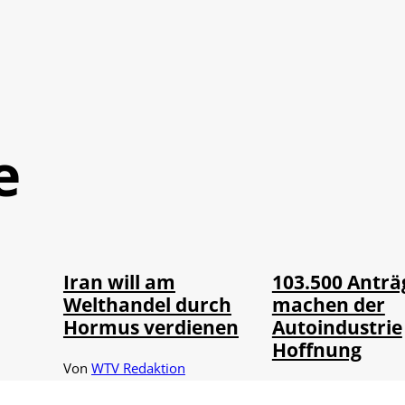
e
©
©
IMAGO / Xinhua
IMAGO / HMB-M
Iran will am
103.500 Anträ
Welthandel durch
machen der
Hormus verdienen
Autoindustrie
Hoffnung
Von
WTV Redaktion
Von
WTV Redaktion