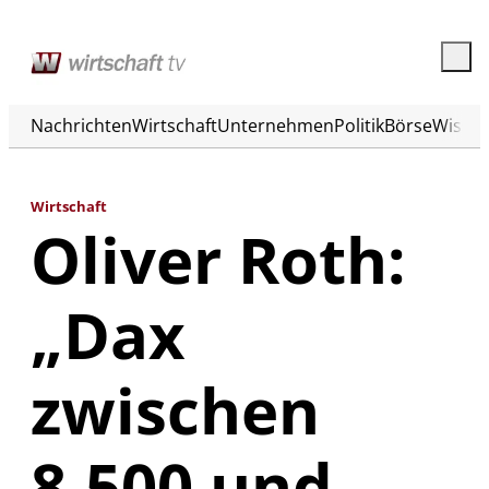
Nachrichten
Wirtschaft
Unternehmen
Politik
Börse
Wisse
Wirtschaft
Oliver Roth:
„Dax
zwischen
8.500 und