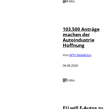
4 Min.
IMAGO / HMB-
©
Media
103.500 Anträge
machen der
Autoindustrie
Hoffnung
Von
WTV Redaktion
06.08.2026
5 Min.
IMAGO / Jürgen
©
Heinrich
EU will E-Autos zu