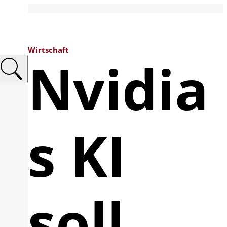
Wirtschaft
Nvidia
s KI
soll