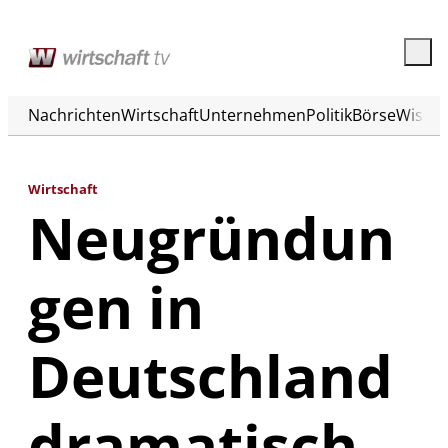
Nachrichten
Wirtschaft
Unternehmen
Politik
Börse
Wisse
Wirtschaft
Neugründun
gen in
Deutschland
dramatisch