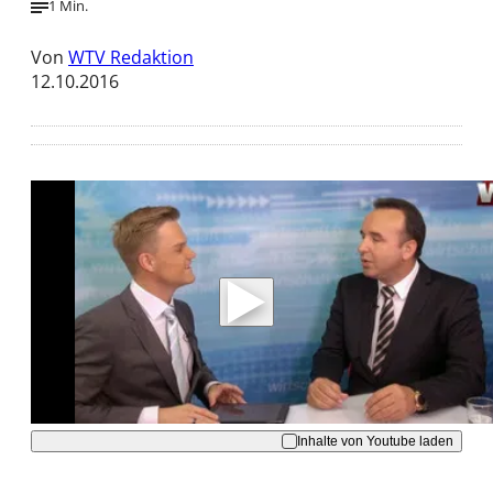
1 Min.
Von
WTV Redaktion
12.10.2016
Mit der Wiedergabe dieses Videos werden
Daten an Youtube übertragen.
Hinweise dazu erhalten Sie in der
Datenschutzerklärung
.
Akzeptieren
Inhalte von Youtube laden