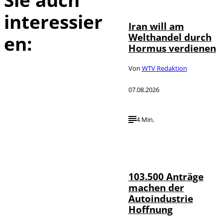
interessier
Iran will am
Welthandel durch
en:
Hormus verdienen
Von
WTV Redaktion
07.08.2026
4 Min.
IMAGO / HMB-
©
Media
103.500 Anträge
machen der
Autoindustrie
Hoffnung