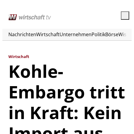
Nachrichten
Wirtschaft
Unternehmen
Politik
Börse
Wisse
Wirtschaft
Kohle-
Embargo tritt
in Kraft: Kein
Import aus