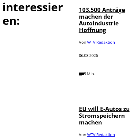
interessier
103.500 Anträge
machen der
en:
Autoindustrie
Hoffnung
Von
WTV Redaktion
06.08.2026
5 Min.
IMAGO / Jürgen
©
Heinrich
EU will E-Autos zu
Stromspeichern
machen
Von
WTV Redaktion