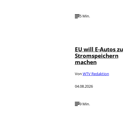
5 Min.
IMAGO / Jürgen
©
Heinrich
EU will E-Autos zu
Stromspeichern
machen
Von
WTV Redaktion
04.08.2026
9 Min.
©
IMAGO / VCG