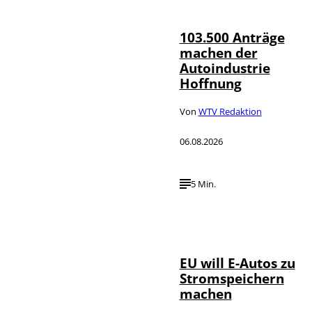
103.500 Anträge
machen der
Autoindustrie
Hoffnung
Von
WTV Redaktion
06.08.2026
5 Min.
IMAGO / Jürgen
©
Heinrich
EU will E-Autos zu
Stromspeichern
machen