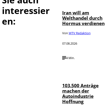
interessier
Iran will am
Welthandel durch
en:
Hormus verdienen
Von
WTV Redaktion
07.08.2026
4 Min.
IMAGO / HMB-
©
Media
103.500 Anträge
machen der
Autoindustrie
Hoffnung