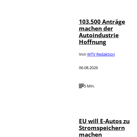
IMAGO / HMB-
©
Media
103.500 Anträge
machen der
Autoindustrie
Hoffnung
Von
WTV Redaktion
06.08.2026
5 Min.
IMAGO / Jürgen
©
Heinrich
EU will E-Autos zu
Stromspeichern
machen