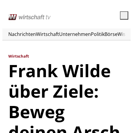
Nachrichten
Wirtschaft
Unternehmen
Politik
Börse
Wisse
Wirtschaft
Frank Wilde
über Ziele:
Beweg
deinen Arsch