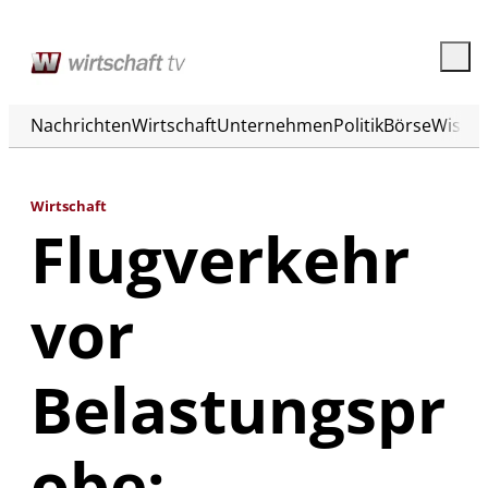
Nachrichten
Wirtschaft
Unternehmen
Politik
Börse
Wisse
Wirtschaft
Flugverkehr
vor
Belastungspr
obe: