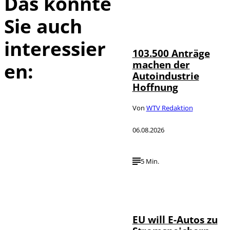
Das könnte
Sie auch
IMAGO / HMB-
©
Media
interessier
103.500 Anträge
machen der
en:
Autoindustrie
Hoffnung
Von
WTV Redaktion
06.08.2026
5 Min.
IMAGO / Jürgen
©
Heinrich
EU will E-Autos zu