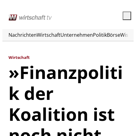
Nachrichten
Wirtschaft
Unternehmen
Politik
Börse
Wisse
Wirtschaft
»Finanzpoliti
k der
Koalition ist
noch nicht