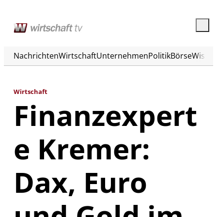
Nachrichten
Wirtschaft
Unternehmen
Politik
Börse
Wisse
Wirtschaft
Finanzexpert
e Kremer:
Dax, Euro
und Gold im